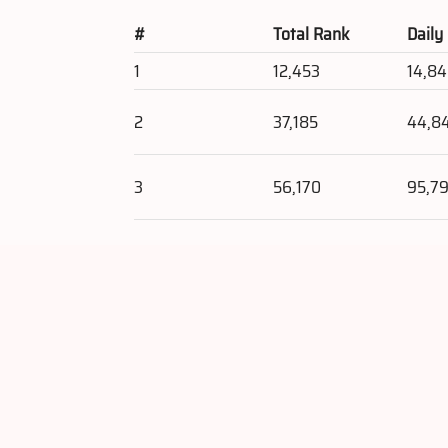
#
Total Rank
Daily
1
12,453
14,8
2
37,185
44,8
3
56,170
95,7